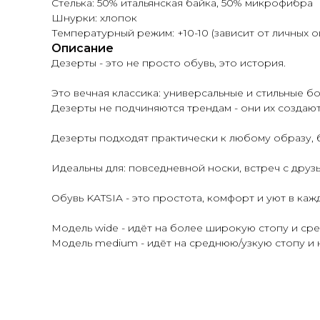
Стелька: 50% итальянская байка, 50% микрофибра
Шнурки: хлопок
Температурный режим: +10-10 (зависит от личных 
Описание
Дезерты - это не просто обувь, это история.
Это вечная классика: универсальные и стильные б
Дезерты не подчиняются трендам - они их создают. 
Дезерты подходят практически к любому образу, 
Идеальны для: повседневной носки, встреч с друз
Обувь KATSIA - это простота, комфорт и уют в каж
Модель wide - идёт на более широкую стопу и сре
Модель medium - идёт на среднюю/узкую стопу и 