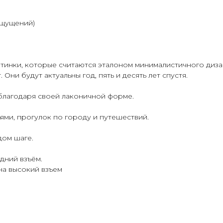
ощущений)
отинки, которые считаются эталоном минималистичного диза
Они будут актуальны год, пять и десять лет спустя.
благодаря своей лаконичной форме.
ьями, прогулок по городу и путешествий.
дом шаге.
дний взъём.
на высокий взъем