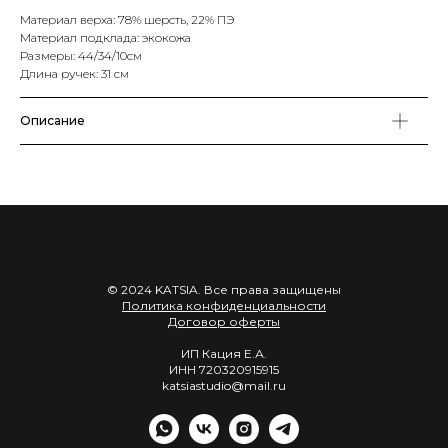
Материал верха: 78% шерсть, 22% ПЭ
Материал подклада: экокожа
Размеры: 44/34/10см
Длина ручек: 31 см
Описание
© 2024 KATSIA. Все права защищены
Политика конфиденциальности
Договор оферты
ИП Кация Е.А.
ИНН 720320915915
katsiastudio@mail.ru