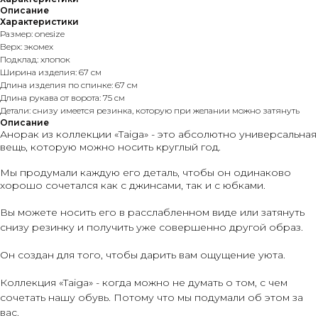
Описание
Характеристики
Размер: onesize
Верх: экомех
Подклад: хлопок
Ширина изделия: 67 см
Длина изделия по спинке: 67 см
Длина рукава от ворота: 75 см
Детали: снизу имеется резинка, которую при желании можно затянуть
Описание
Анорак из коллекции «Taiga» - это абсолютно универсальная
вещь, которую можно носить круглый год.
Мы продумали каждую его деталь, чтобы он одинаково
хорошо сочетался как с джинсами, так и с юбками.
Вы можете носить его в расслабленном виде или затянуть
снизу резинку и получить уже совершенно другой образ.
Он создан для того, чтобы дарить вам ощущение уюта.
Коллекция «Taiga» - когда можно не думать о том, с чем
сочетать нашу обувь. Потому что мы подумали об этом за
вас.