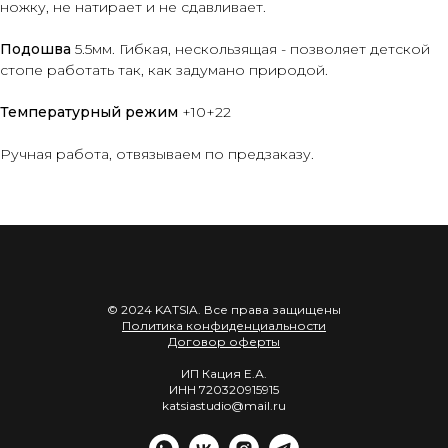
ножку, не натирает и не
сдавливает.
Подошва
5.5мм. Гибкая, нескользящая - позволяет детской
стопе работать так, как задумано природой.
Температурный режим
+10+22
Ручная работа, отвязываем по предзаказу.
© 2024 KATSIA. Все права защищены
Политика конфиденциальности
Договор оферты
ИП Кация Е.А.
ИНН 720320915915
katsiastudio@mail.ru