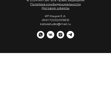
© 2024 KATSIA. Все права защищены
Политика конфиденциальности
Договор оферты
ИП Кация Е.А.
ИНН 720320915915
katsiastudio@mail.ru