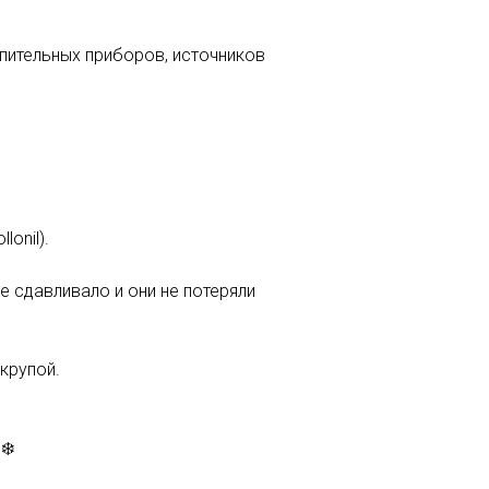
опительных приборов, источников
onil).
е сдавливало и они не потеряли
крупой.
❄️