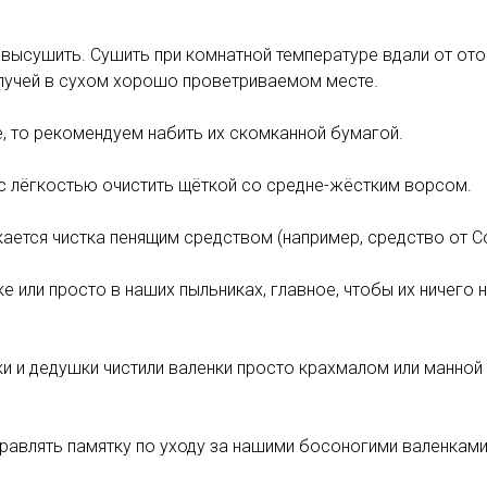
 высушить. Сушить при комнатной температуре вдали от от
 лучей в сухом хорошо проветриваемом месте.
е, то рекомендуем набить их скомканной бумагой.
с лёгкостью очистить щёткой со средне-жёстким ворсом.
ается чистка пенящим средством (например, средство от Coll
е или просто в наших пыльниках, главное, чтобы их ничего н
и и дедушки чистили валенки просто крахмалом или манной 
авлять памятку по уходу за нашими босоногими валенками