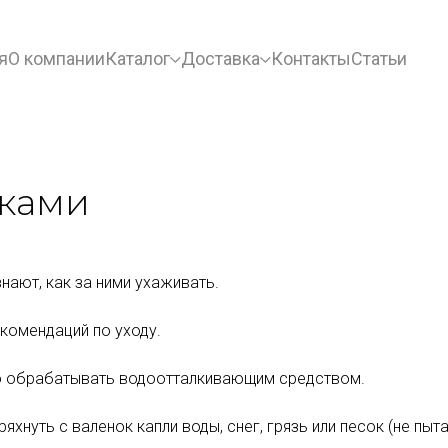
я
О компании
Каталог
Доставка
Контакты
Статьи
нками
знают, как за ними ухаживать.
комендаций по уходу.
мо обрабатывать водоотталкивающим средством.
яхнуть с валенок капли воды, снег, грязь или песок (не пыт